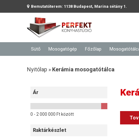
Bemutatóterem: 1138 Budapest, Marina sétány 1.
Sütő
Mosogatógép
Főzőlap
Mosogatótálc
Nyitólap »
Kerámia mosogatótálca
Ker
Ár
0 -
2 000 000
Ft között
Tov
Raktárkészlet