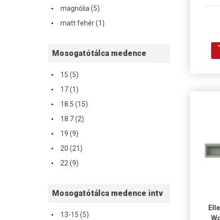
·
magnólia (5)
·
matt fehér (1)
Mosogatótálca medence
·
15 (5)
·
17 (1)
·
18.5 (15)
·
18.7 (2)
·
19 (9)
·
20 (21)
·
22 (9)
Mosogatótálca medence intv
Ell
·
13-15 (5)
Wo