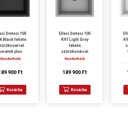
eci Sintesi 105
Elleci Sintesi 105
El
6 Black fekete
K97 Light Grey
K9
zűrőkosárral
fekete
s
keratek plus
szűrőkosárral
osogatótálca
keratek plus
m
Rendelhető
Rendelhető
mosogatótálca
189 900 Ft
189 900 Ft
Kosárba
Kosárba