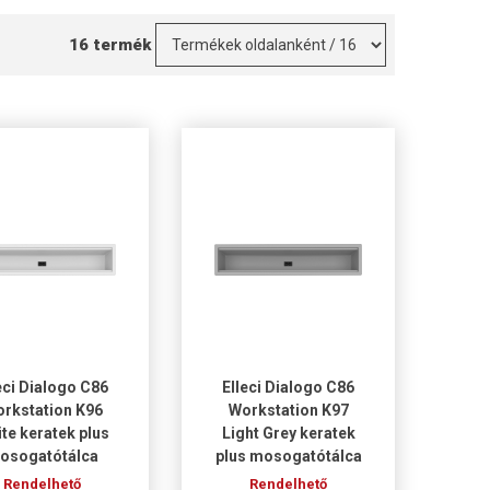
16 termék
eci Dialogo C86
Elleci Dialogo C86
rkstation K96
Workstation K97
te keratek plus
Light Grey keratek
osogatótálca
plus mosogatótálca
Rendelhető
Rendelhető