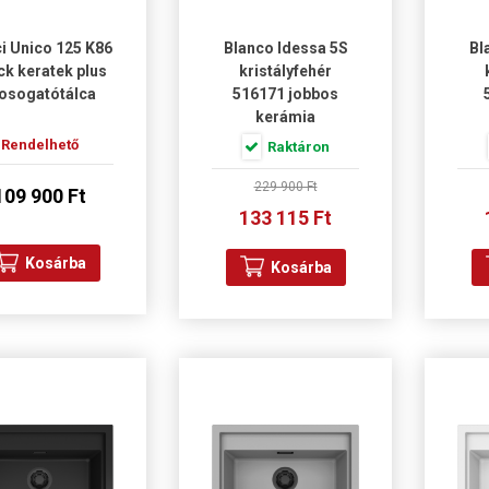
ci Unico 125 K86
Blanco Idessa 5S
Bl
ck keratek plus
kristályfehér
osogatótálca
516171 jobbos
kerámia
mosogatótálca
m
Rendelhető
Raktáron
229 900 Ft
109 900 Ft
133 115 Ft
Kosárba
Kosárba