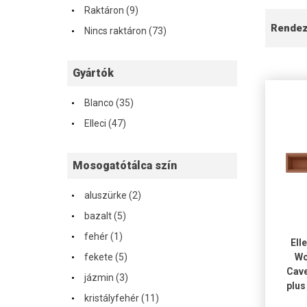
·
Raktáron (9)
·
Rende
Nincs raktáron (73)
Gyártók
·
Blanco (35)
·
Elleci (47)
Mosogatótálca szín
·
aluszürke (2)
·
bazalt (5)
·
fehér (1)
Ell
·
fekete (5)
Wo
·
Cave
jázmin (3)
plus
·
kristályfehér (11)