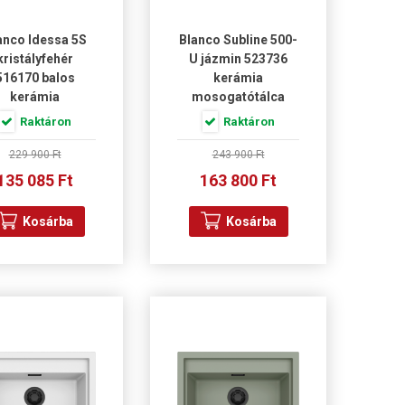
anco Idessa 5S
Blanco Subline 500-
kristályfehér
U jázmin 523736
516170 balos
kerámia
kerámia
mosogatótálca
osogatótálca
Raktáron
Raktáron
229 900 Ft
243 900 Ft
135 085 Ft
163 800 Ft
Kosárba
Kosárba