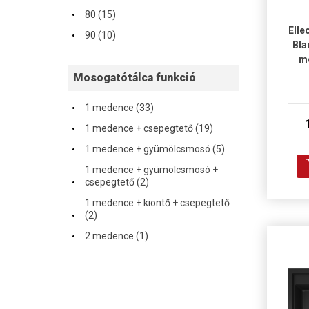
·
80 (15)
·
Elle
90 (10)
Bla
m
Mosogatótálca funkció
·
1 medence (33)
·
1 medence + csepegtető (19)
·
1 medence + gyümölcsmosó (5)
1 medence + gyümölcsmosó +
·
csepegtető (2)
1 medence + kiöntő + csepegtető
·
(2)
·
2 medence (1)