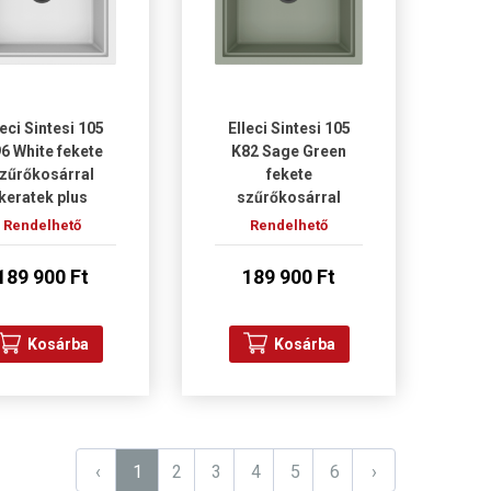
leci Sintesi 105
Elleci Sintesi 105
6 White fekete
K82 Sage Green
zűrőkosárral
fekete
keratek plus
szűrőkosárral
osogatótálca
keratek plus
Rendelhető
Rendelhető
mosogatótálca
189 900 Ft
189 900 Ft
Kosárba
Kosárba
‹
1
2
3
4
5
6
›