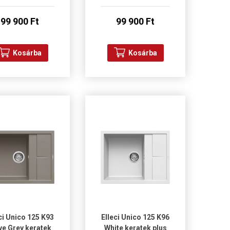
99 900 Ft
99 900 Ft
Kosárba
Kosárba
ci Unico 125 K93
Elleci Unico 125 K96
e Grey keratek
White keratek plus