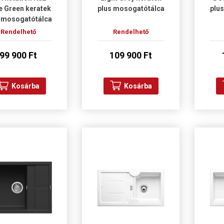
e Green keratek
plus mosogatótálca
plu
 mosogatótálca
Rendelhető
Rendelhető
99 900 Ft
109 900 Ft
Kosárba
Kosárba