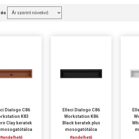
zés
eci Dialogo C86
Elleci Dialogo C86
Ell
rkstation K83
Workstation K86
Wo
rn Clay keratek
Black keratek plus
Whi
 mosogatótálca
mosogatótálca
m
Rendelhető
Rendelhető