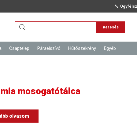
Ügyfélsz
Keresés
a
Csaptelep
Páraelszívó
Hűtőszekrény
Egyéb
ámia mosogatótálca
ább olvasom