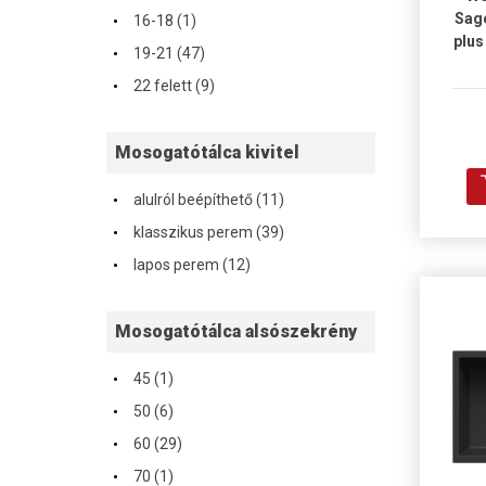
·
Sag
16-18 (1)
plus
·
19-21 (47)
·
22 felett (9)
Mosogatótálca kivitel
·
alulról beépíthető (11)
·
klasszikus perem (39)
·
lapos perem (12)
Mosogatótálca alsószekrény
·
45 (1)
·
50 (6)
·
60 (29)
·
70 (1)