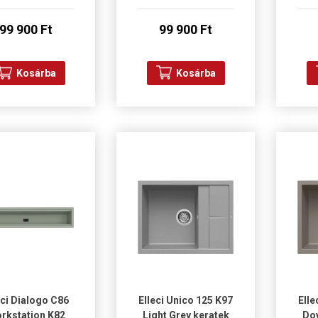
99 900 Ft
99 900 Ft
Kosárba
Kosárba
eci Dialogo C86
Elleci Unico 125 K97
Elle
rkstation K82
Light Grey keratek
Dov