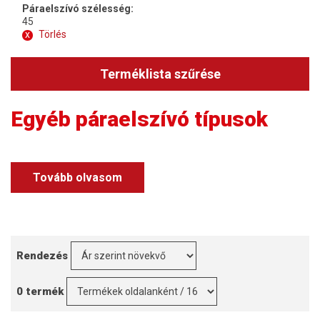
Páraelszívó szélesség:
45
x
Törlés
Terméklista szűrése
Egyéb páraelszívó típusok
Tovább olvasom
Rendezés
0 termék