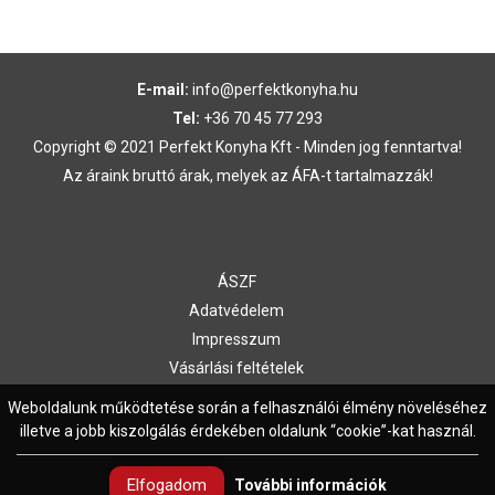
E-mail:
info@perfektkonyha.hu
Tel:
+36 70 45 77 293
Copyright © 2021 Perfekt Konyha Kft - Minden jog fenntartva!
Az áraink bruttó árak, melyek az ÁFA-t tartalmazzák!
ÁSZF
Adatvédelem
Impresszum
Vásárlási feltételek
Kapcsolat
Weboldalunk működtetése során a felhasználói élmény növeléséhez
illetve a jobb kiszolgálás érdekében oldalunk “cookie”-kat használ.
Elfogadom
További információk