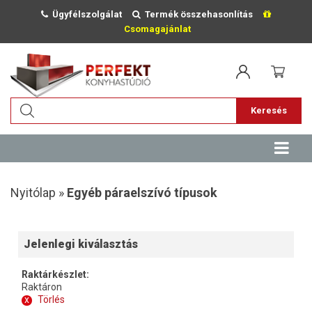
Ügyfélszolgálat
Termék összehasonlítás
Csomagajánlat
Keresés
Nyitólap »
Egyéb páraelszívó típusok
Jelenlegi kiválasztás
Raktárkészlet:
Raktáron
x
Törlés